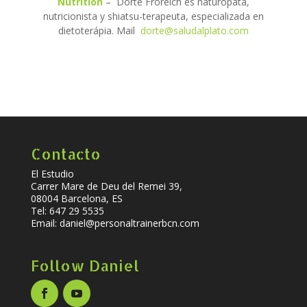
Nutrition
– Dorte Froreich es naturópata,
nutricionista y shiatsu-terapeuta, especializada en
dietoterápia. Mail
dorte@saludalplato.com
Contacto
El Estudio
Carrer Mare de Deu del Remei 39,
08004 Barcelona, ES
Tel: 647 29 5535
Email:
daniel@personaltrainerbcn.com
Follow Daniel